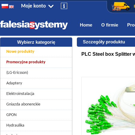
Krzysztof Pikula
Moje konto
+48 508 489 777
krzysztof.pikula@falesia.pl
Jaroslaw Urbanek
+48 510 812 394
Home
O firmie
Pro
jaroslaw.urbanek@falesia.pl
jaroslaw.urbanek
Szczegóły produktu
Wybierz kategorię
Nowe produkty
PLC Steel box Splitter
Promocyjne produkty
(LG-Ericsson)
Adaptery
Elektroinstalacja
Gniazda abonenckie
GPON
Hydraulika