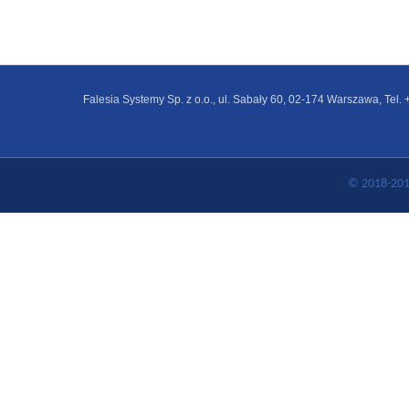
Falesia Systemy Sp. z o.o., ul. Sabały 60, 02-174 Warszawa, Tel
© 2018-2019